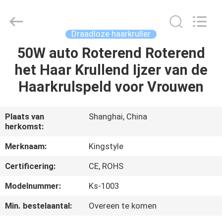
van
de
360
Graadwartel
Supplier.
Draadloze haarkruller
Copyright
©
2020
50W auto Roterend Roterend
HUIS
-
2025
het Haar Krullend Ijzer van de
Shanghai
Kingstyle
Electrical
PRODUCTEN
Haarkrulspeld voor Vrouwen
MFY
Co.
Ltd.
All
Rights
ONGEVEER
Plaats van
Shanghai, China
Reserved.
Developed
herkomst:
ONS
by
ECER
Merknaam:
Kingstyle
FABRIEKSREIS
Certificering:
CE, ROHS
Modelnummer:
Ks-1003
KWALITEITSCONTROLE
Min. bestelaantal:
Overeen te komen