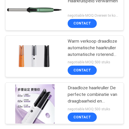
Haarkrulspeld verwarmen
negotiable MOQ:Overeen te komen
CONTACT
Warm verkoop draadloze
automatische haarkruller
automatische roterende
oplaadbare draadloze
negotiable MOQ:500 stuks
draagbare haarkruller
CONTACT
automatische haarkruller
Draadloze haarkruller De
perfecte combinatie van
draagbaarheid en
prestaties
negotiable MOQ:500 stuks
CONTACT