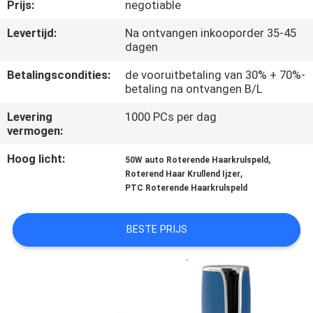
CONTACTEER
Prijs:
negotiable
ONS
Levertijd:
Na ontvangen inkooporder 35-45
dagen
VERZOEK
Betalingscondities:
de vooruitbetaling van 30% + 70%-
betaling na ontvangen B/L
OM
Levering
1000 PCs per dag
EEN
vermogen:
CITAAT
Hoog licht:
,
50W auto Roterende Haarkrulspeld
,
Roterend Haar Krullend Ijzer
SITEMAP
PTC Roterende Haarkrulspeld
BESTE PRIJS
PRIVACYBELEID